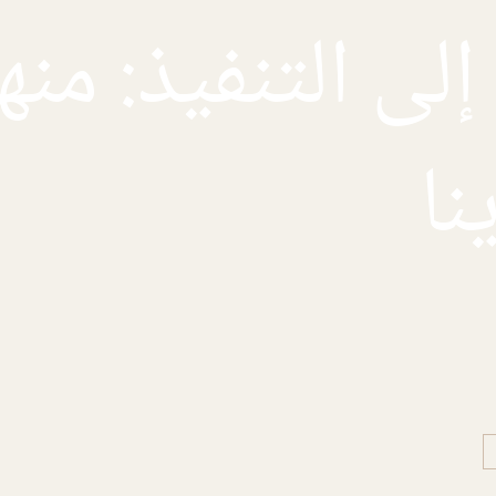
لى التنفيذ: من
نا