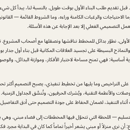
 قبل تقديم طلب البناء الأول بوقت طويل. بالنسبة لنا، يبدأ كل شيء د
ا الاحتياجات والرغبات الكامنة وراءه، وما الشروط القائمة — القانونية
العمل التصميمي الفعلي إلا بعد الإجابة عن هذه الأسئلة.
ة الأولى، نطوّر بدائل للمخطط نناقشها ونصقلها مع أصحاب المشروع.
لنماذج البسيطة على تجسيد العلاقات المكانية قبل بناء أول جدار بو
رية أساسية: فهي تمنح مساحة لاختبار الأفكار، وموازنة البدائل، والوصو
لى التراخيص وما يليها من تخطيط تنفيذي، يصبح التصميم أكثر تحديداً
صلات والأنظمة التقنية، ويُشرك الحرفيون، وتُنسَّق الجداول الزمنية. 
ثناء التنفيذ، لضمان الحفاظ على جودة التصميم حتى أدق التفاصيل.
التسليم — اللحظة التي تتحوّل فيها المخططات إلى فضاء مبني. وهي با
ن نرى منزلاً أو مبنى يشعر أخيراً تماماً كما كان في البداية مجرد فكر