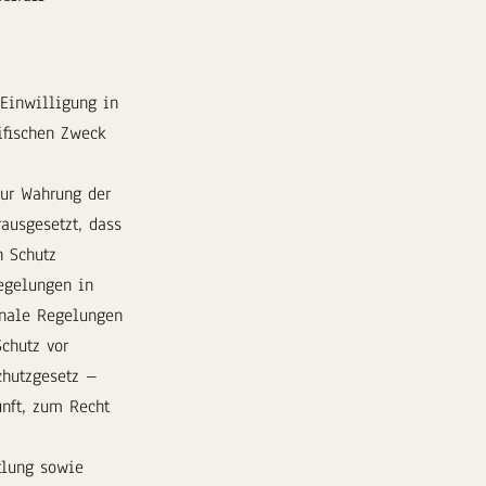
 Einwilligung in
ifischen Zweck
 zur Wahrung der
ausgesetzt, dass
n Schutz
egelungen in
onale Regelungen
chutz vor
chutzgesetz –
nft, zum Recht
tlung sowie