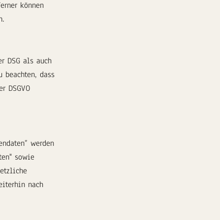
Ferner können
n.
er DSG als auch
u beachten, dass
der DSGVO
nendaten” werden
ten" sowie
etzliche
iterhin nach