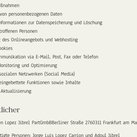
aßnahmen
 von personenbezogenen Daten
formationen zur Datenspeicherung und Löschung
troffenen Personen
g des Onlineangebots und Webhosting
ookies
munikation via E-Mail, Post, Fax oder Telefon
Monitoring und Optimierung
sozialen Netzwerken (Social Media)
eingebettete Funktionen sowie Inhalte
Aktualisierung
licher
en Lopez Jibrel PartGmbBBerliner Straße 2760311 Frankfurt am Ma
tigte Personen: Jorge Luis Lopez Carrion und Adoul Jibrel