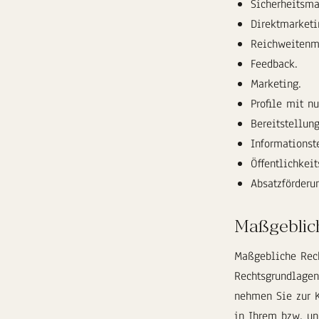
Sicherheitsm
Direktmarketi
Reichweitenm
Feedback.
Marketing.
Profile mit n
Bereitstellun
Informationste
Öffentlichkeit
Absatzförderu
Maßgeblic
Maßgebliche Rech
Rechtsgrundlagen
nehmen Sie zur K
in Ihrem bzw. un