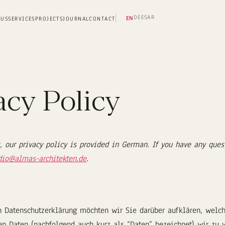
DE
ES
AR
EN
 US
SERVICES
PROJECTS
JOURNAL
CONTACT
acy Policy
, our privacy policy is provided in German. If you have any ques
dio@almas-architekten.de
.
n Datenschutzerklärung möchten wir Sie darüber aufklären, welch
n Daten (nachfolgend auch kurz als “Daten” bezeichnet) wir zu