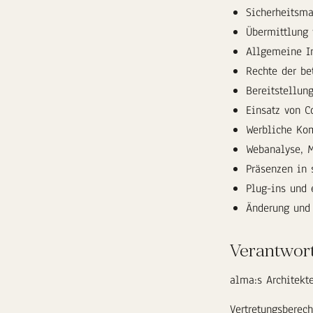
Sicherheitsm
Übermittlung
Allgemeine In
Rechte der be
Bereitstellun
Einsatz von C
Werbliche Kom
Webanalyse, 
Präsenzen in 
Plug-ins und 
Änderung und 
Verantwort
alma:s Architekt
Vertretungsberech