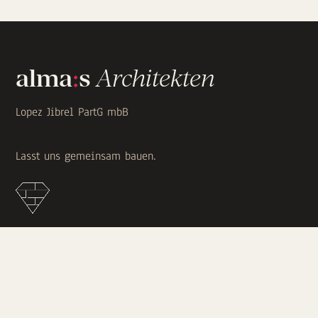
alma
:
s
Architekten
Lopez Jibrel PartG mbB
Lasst uns gemeinsam bauen.
ADRESSE
Berliner Straße 27
60311 Frankfurt am Main
Deutschland